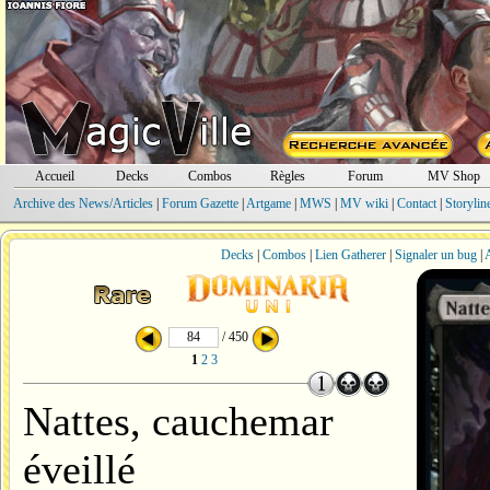
Accueil
Decks
Combos
Règles
Forum
MV Shop
Archive des News/Articles
|
Forum Gazette
|
Artgame
|
MWS
|
MV wiki
|
Contact
|
Storylin
Decks
|
Combos
|
Lien Gatherer
|
Signaler un bug
|
A
/ 450
1
2
3
Nattes, cauchemar
éveillé