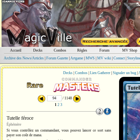
Accueil
Decks
Combos
Règles
Forum
MV Shop
Archive des News/Articles
|
Forum Gazette
|
Artgame
|
MWS
|
MV wiki
|
Contact
|
Storylin
Decks
|
Combos
|
Lien Gatherer
|
Signaler un bug
|
A
/ 1148
1
2
3
Tutelle féroce
Éphémère
Si vous contrôlez un commandant, vous pouvez lancer ce sort sans
payer son coût de mana.