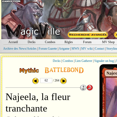
Accueil
Decks
Combos
Règles
Forum
MV Shop
Archive des News/Articles
|
Forum Gazette
|
Artgame
|
MWS
|
MV wiki
|
Contact
|
Storylin
Decks
|
Combos
|
Lien Gatherer
|
Signaler un bug
|
A
/ 264
Najeela, la fleur
tranchante