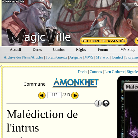
Accueil
Decks
Combos
Règles
Forum
MV Shop
Archive des News/Articles
|
Forum Gazette
|
Artgame
|
MWS
|
MV wiki
|
Contact
|
Storylin
Decks
|
Combos
|
Lien Gatherer
|
Signale
/ 313
Malédiction de
l'intrus