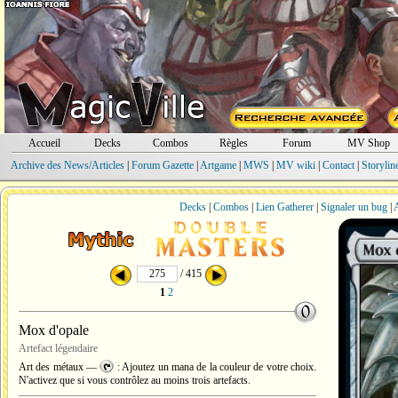
Accueil
Decks
Combos
Règles
Forum
MV Shop
Archive des News/Articles
|
Forum Gazette
|
Artgame
|
MWS
|
MV wiki
|
Contact
|
Storylin
Decks
|
Combos
|
Lien Gatherer
|
Signaler un bug
|
A
/ 415
1
2
Mox d'opale
Artefact légendaire
Art des métaux —
: Ajoutez un mana de la couleur de votre choix.
N'activez que si vous contrôlez au moins trois artefacts.