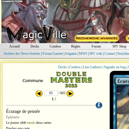
Accueil
Decks
Combos
Règles
Forum
MV Shop
Archive des News/Articles
|
Forum Gazette
|
Artgame
|
MWS
|
MV wiki
|
Contact
|
Storylin
Decks
|
Combos
|
Lien Gatherer
|
Signaler un bug
|
A
/ 603
1
2
Écurage de pensée
Éphémère
Le joueur ciblé
meule
deux cartes.
Piochez une carte.