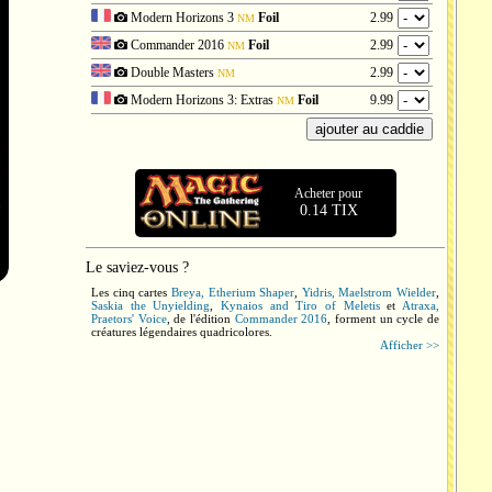
Modern Horizons 3
Foil
2.99
NM
Commander 2016
Foil
2.99
NM
Double Masters
2.99
NM
Modern Horizons 3: Extras
Foil
9.99
NM
Acheter pour
0.14 TIX
Le saviez-vous ?
Les cinq cartes
Breya, Etherium Shaper
,
Yidris, Maelstrom Wielder
,
Saskia the Unyielding
,
Kynaios and Tiro of Meletis
et
Atraxa,
Praetors' Voice
, de l'édition
Commander 2016
, forment un cycle de
créatures légendaires quadricolores.
Afficher >>