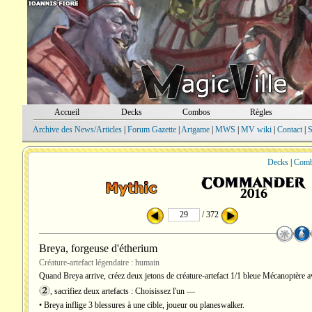
Accueil
Decks
Combos
Règles
Archive des News/Articles
|
Forum Gazette
|
Artgame
|
MWS
|
MV wiki
|
Contact
|
S
Decks
|
Com
/ 372
Breya, forgeuse d'étherium
Créature-artefact légendaire : humain
Quand Breya arrive, créez deux jetons de créature-artefact 1/1 bleue Mécanoptère a
, sacrifiez deux artefacts : Choisissez l'un —
• Breya inflige 3 blessures à une cible, joueur ou planeswalker.