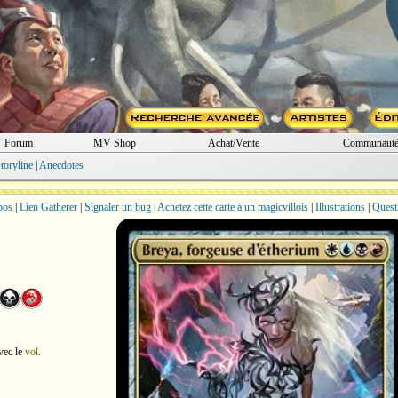
Forum
MV Shop
Achat/Vente
Communaut
toryline
|
Anecdotes
bos
|
Lien Gatherer
|
Signaler un bug
|
Achetez cette carte à un magicvillois
|
Illustrations
|
Quest
vec le
vol
.