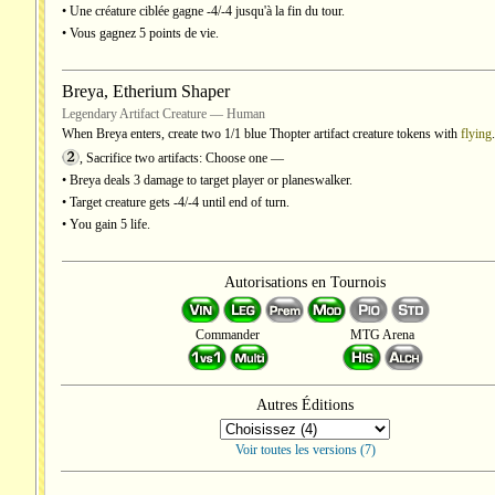
• Une créature ciblée gagne -4/-4 jusqu'à la fin du tour.
• Vous gagnez 5 points de vie.
Breya, Etherium Shaper
Legendary Artifact Creature — Human
When Breya enters, create two 1/1 blue Thopter artifact creature tokens with
flying
.
, Sacrifice two artifacts: Choose one —
• Breya deals 3 damage to target player or planeswalker.
• Target creature gets -4/-4 until end of turn.
• You gain 5 life.
Autorisations en Tournois
Commander
MTG Arena
Autres Éditions
Voir toutes les versions (7)