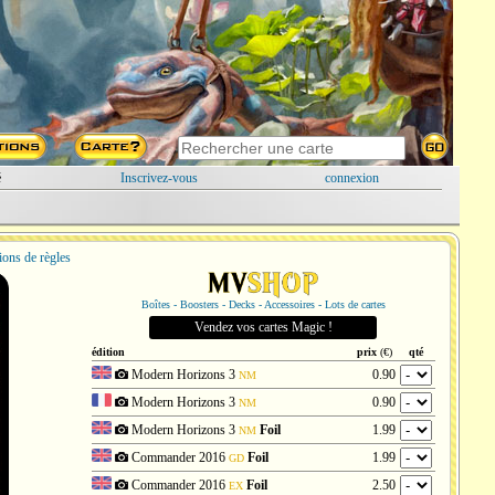
é
Inscrivez-vous
connexion
ions de règles
Boîtes - Boosters - Decks - Accessoires - Lots de cartes
Vendez vos cartes Magic !
édition
prix
(€)
qté
Modern Horizons 3
0.90
NM
Modern Horizons 3
0.90
NM
Modern Horizons 3
Foil
1.99
NM
Commander 2016
Foil
1.99
GD
Commander 2016
Foil
2.50
EX