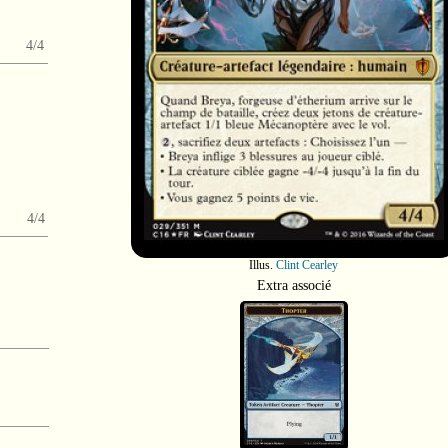
4/4
4/4
Illus.
Clint Cearley
Extra associé