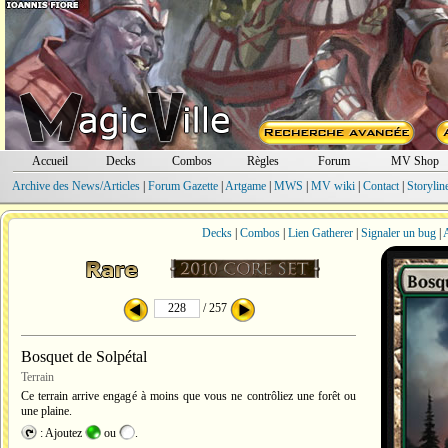
Accueil
Decks
Combos
Règles
Forum
MV Shop
Archive des News/Articles
|
Forum Gazette
|
Artgame
|
MWS
|
MV wiki
|
Contact
|
Storylin
Decks
|
Combos
|
Lien Gatherer
|
Signaler un bug
|
A
/ 257
Bosquet de Solpétal
Terrain
Ce terrain arrive engagé à moins que vous ne contrôliez une forêt ou
une plaine.
: Ajoutez
ou
.