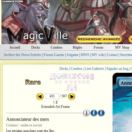
Accueil
Decks
Combos
Règles
Forum
MV Shop
Archive des News/Articles
|
Forum Gazette
|
Artgame
|
MWS
|
MV wiki
|
Contact
|
Storylin
Decks
|
Combos
|
Lien Gatherer
|
Signaler un bug
|
A
/ 567
1
2
Extended-Art Frame
Annonciateur des mers
Créature : ondin et sorcier
Les terrains non-base sont des îles.