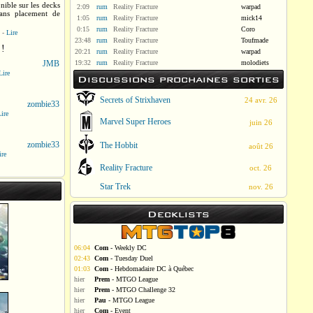
nible sur les decks
2:09
rum
Reality Fracture
warpad
sans placement de
1:05
rum
Reality Fracture
mick14
0:15
rum
Reality Fracture
Coro
-
Lire
23:48
rum
Reality Fracture
Toufmade
 !
20:21
rum
Reality Fracture
warpad
JMB
19:32
rum
Reality Fracture
molodiets
Lire
Discussions prochaines sorties
Secrets of Strixhaven
24 avr. 26
zombie33
ire
Marvel Super Heroes
juin 26
zombie33
The Hobbit
août 26
ire
Reality Fracture
oct. 26
Star Trek
nov. 26
Decklists
06:04
Com
- Weekly DC
02:43
Com
- Tuesday Duel
01:03
Com
- Hebdomadaire DC à Québec
hier
Prem
- MTGO League
hier
Prem
- MTGO Challenge 32
hier
Pau
- MTGO League
hier
Com
- Event