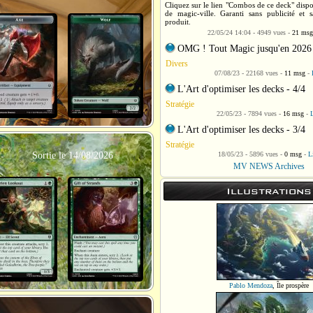
Cliquez sur le lien "Combos de ce deck" dispo
de magic-ville. Garanti sans publicité et 
produit.
22/05/24 14:04 - 4949 vues -
21 msg
OMG ! Tout Magic jusqu'en 2026
Divers
07/08/23 - 22168 vues -
11 msg
-
L'Art d'optimiser les decks - 4/4
Stratégie
22/05/23 - 7894 vues -
16 msg
-
L
L'Art d'optimiser les decks - 3/4
Stratégie
Sortie le 14/08/2026
18/05/23 - 5896 vues -
0 msg
-
L
MV NEWS Archives
Illustrations
Pablo Mendoza
,
Île prospère