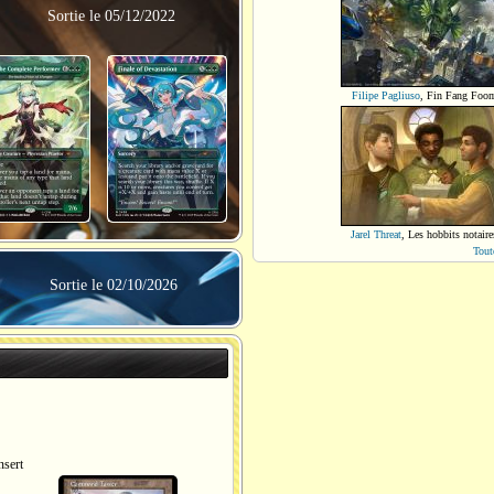
Sortie le 05/12/2022
Filipe Pagliuso
,
Fin Fang Foo
Jarel Threat
,
Les hobbits notaire
Tout
Sortie le 02/10/2026
sert