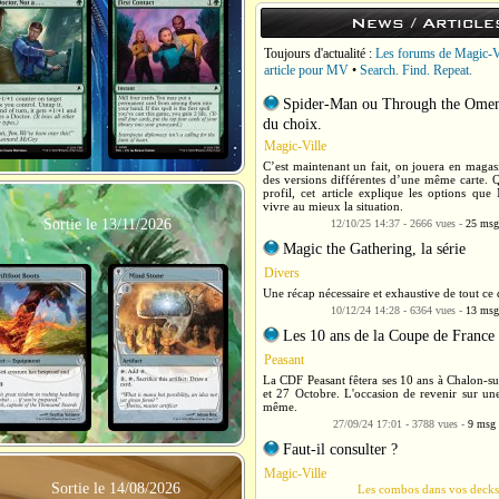
News / Article
Toujours d'actualité :
Les forums de Magic-V
article pour MV
•
Search. Find. Repeat.
Spider-Man ou Through the Omenp
du choix.
Magic-Ville
C’est maintenant un fait, on jouera en magas
des versions différentes d’une même carte. Q
profil, cet article explique les options q
vivre au mieux la situation.
Sortie le 13/11/2026
12/10/25 14:37 - 2666 vues -
25 msg
Magic the Gathering, la série
Divers
Une récap nécessaire et exhaustive de tout ce q
10/12/24 14:28 - 6364 vues -
13 msg
Les 10 ans de la Coupe de France
Peasant
La CDF Peasant fêtera ses 10 ans à Chalon-su
et 27 Octobre. L'occasion de revenir sur une
même.
27/09/24 17:01 - 3788 vues -
9 msg
Faut-il consulter ?
Magic-Ville
Sortie le 14/08/2026
Les combos dans vos deck