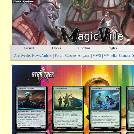
Accueil
Decks
Combos
Règles
Archive des News/Articles
|
Forum Gazette
|
Artgame
|
MWS
|
MV wiki
|
Contact
|
S
129/1704