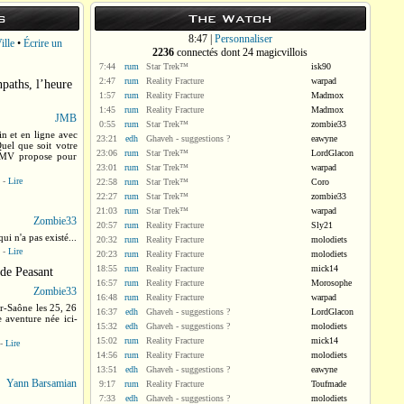
s
The Watch
8:47 |
Personnaliser
ille
•
Écrire un
2236
connectés dont 24 magicvillois
7:44
rum
Star Trek™
isk90
2:47
rum
Reality Fracture
warpad
aths, l’heure
1:57
rum
Reality Fracture
Madmox
1:45
rum
Reality Fracture
Madmox
JMB
0:55
rum
Star Trek™
zombie33
in et en ligne avec
23:21
edh
Ghaveh - suggestions ?
eawyne
uel que soit votre
23:06
rum
Star Trek™
LordGlacon
ue MV propose pour
23:01
rum
Star Trek™
warpad
-
Lire
22:58
rum
Star Trek™
Coro
22:27
rum
Star Trek™
zombie33
21:03
rum
Star Trek™
warpad
Zombie33
20:57
rum
Reality Fracture
Sly21
ui n'a pas existé...
20:32
rum
Reality Fracture
molodiets
-
Lire
20:23
rum
Reality Fracture
molodiets
18:55
rum
Reality Fracture
mick14
 de Peasant
16:57
rum
Reality Fracture
Morosophe
Zombie33
16:48
rum
Reality Fracture
warpad
r-Saône les 25, 26
16:37
edh
Ghaveh - suggestions ?
LordGlacon
 aventure née ici-
15:32
edh
Ghaveh - suggestions ?
molodiets
15:02
rum
Reality Fracture
mick14
-
Lire
14:56
rum
Reality Fracture
molodiets
13:51
edh
Ghaveh - suggestions ?
eawyne
Yann Barsamian
9:17
rum
Reality Fracture
Toufmade
s
7:33
edh
Ghaveh - suggestions ?
molodiets