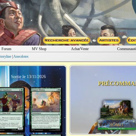
Forum
MV Shop
Achat/Vente
Communaut
toryline
|
Anecdotes
Sortie le 13/11/2026
PRÉCOMMA