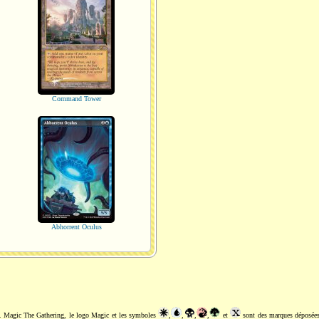
Command Tower
Abhorrent Oculus
. Magic The Gathering, le logo Magic et les symboles
,
,
,
,
et
sont des marques déposée