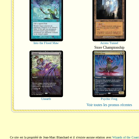
Into the Flood Maw
Access Tunnel
Store Championship
Unearth
Psychic Frog
Voir toutes les promos récentes
Ce site est la propriété de Jean-Marc Blanchard et il n'existe aucune relation avec
Wizards of the Coast