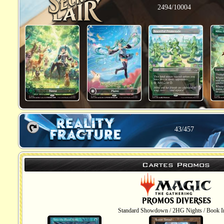
2494/10004
43/457
Cartes Promos
Standard Showdown / 2HG Nights / Book In