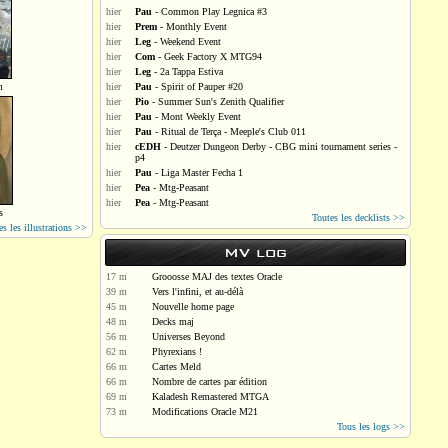
hier
Pau
- Common Play Legnica #3
hier
Prem
- Monthly Event
hier
Leg
- Weekend Event
hier
Com
- Geek Factory X MTG94
hier
Leg
- 2a Tappa Estiva
m
hier
Pau
- Spirit of Pauper #20
hier
Pio
- Summer Sun's Zenith Qualifier
hier
Pau
- Mont Weekly Event
hier
Pau
- Ritual de Terça - Meeple's Club 011
hier
cEDH
- Deutzer Dungeon Derby - CBG mini tournament series -
p4
hier
Pau
- Liga Master Fecha 1
hier
Pea
- Mtg-Peasant
hier
Pea
- Mtg-Peasant
s
Toutes les decklists >>
es les illustrations >>
MV log
17 m
Grooosse MAJ des textes Oracle
39 m
Vers l'infini, et au-délà
45 m
Nouvelle home page
48 m
Decks maj
56 m
Universes Beyond
62 m
Phyrexians !
66 m
Cartes Meld
66 m
Nombre de cartes par édition
69 m
Kaladesh Remastered MTGA
73 m
Modifications Oracle M21
Tous les logs >>