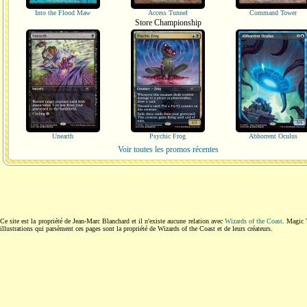
Into the Flood Maw
Access Tunnel
Command Tower
Store Championship
Unearth
Psychic Frog
Abhorrent Oculus
Voir toutes les promos récentes
Ce site est la propriété de Jean-Marc Blanchard et il n'existe aucune relation avec
Wizards of the Coast
. Magic 
illustrations qui parsèment ces pages sont la propriété de Wizards of the Coast et de leurs créateurs.