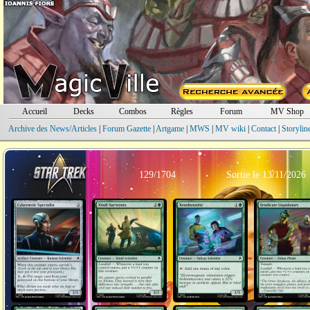
Accueil
Decks
Combos
Règles
Forum
MV Shop
Archive des News/Articles
|
Forum Gazette
|
Artgame
|
MWS
|
MV wiki
|
Contact
|
Storylin
129/1704
Sortie le 13/11/2026