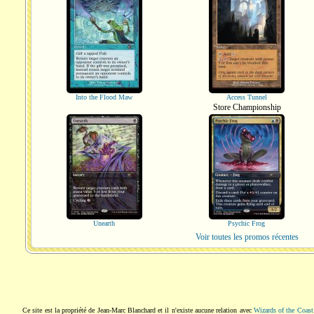
Into the Flood Maw
Access Tunnel
Store Championship
Unearth
Psychic Frog
Voir toutes les promos récentes
Ce site est la propriété de Jean-Marc Blanchard et il n'existe aucune relation avec
Wizards of the Coast