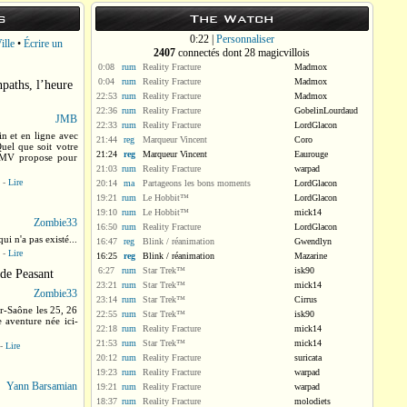
s
The Watch
0:22 |
Personnaliser
ille
•
Écrire un
2407
connectés dont 28 magicvillois
0:08
rum
Reality Fracture
Madmox
0:04
rum
Reality Fracture
Madmox
aths, l’heure
22:53
rum
Reality Fracture
Madmox
22:36
rum
Reality Fracture
GobelinLourdaud
JMB
22:33
rum
Reality Fracture
LordGlacon
in et en ligne avec
21:44
reg
Marqueur Vincent
Coro
uel que soit votre
21:24
reg
Marqueur Vincent
Eaurouge
ue MV propose pour
21:03
rum
Reality Fracture
warpad
-
Lire
20:14
ma
Partageons les bons moments
LordGlacon
19:21
rum
Le Hobbit™
LordGlacon
19:10
rum
Le Hobbit™
mick14
Zombie33
16:50
rum
Reality Fracture
LordGlacon
ui n'a pas existé...
16:47
reg
Blink / réanimation
Gwendlyn
-
Lire
16:25
reg
Blink / réanimation
Mazarine
6:27
rum
Star Trek™
isk90
 de Peasant
23:21
rum
Star Trek™
mick14
Zombie33
23:14
rum
Star Trek™
Cirrus
r-Saône les 25, 26
22:55
rum
Star Trek™
isk90
 aventure née ici-
22:18
rum
Reality Fracture
mick14
21:53
rum
Star Trek™
mick14
-
Lire
20:12
rum
Reality Fracture
suricata
19:23
rum
Reality Fracture
warpad
Yann Barsamian
19:21
rum
Reality Fracture
warpad
s
18:37
rum
Reality Fracture
molodiets