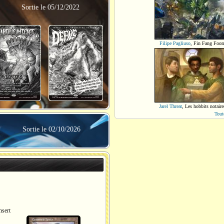
Sortie le 05/12/2022
Filipe Pagliuso
,
Fin Fang Foo
Jarel Threat
,
Les hobbits notaire
Tout
Sortie le 02/10/2026
sert