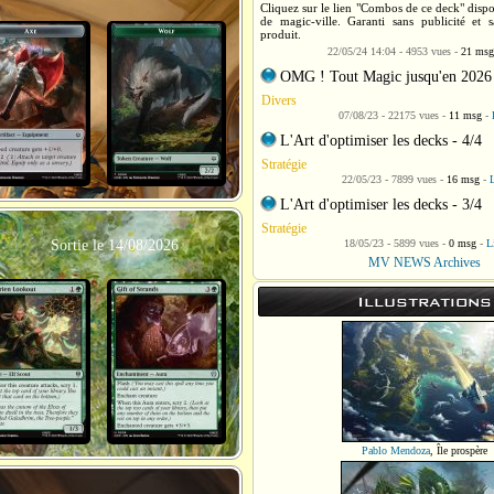
Cliquez sur le lien "Combos de ce deck" dispo
de magic-ville. Garanti sans publicité et 
produit.
22/05/24 14:04 - 4953 vues -
21 msg
OMG ! Tout Magic jusqu'en 2026
Divers
07/08/23 - 22175 vues -
11 msg
-
L'Art d'optimiser les decks - 4/4
Stratégie
22/05/23 - 7899 vues -
16 msg
-
L
L'Art d'optimiser les decks - 3/4
Stratégie
Sortie le 14/08/2026
18/05/23 - 5899 vues -
0 msg
-
L
MV NEWS Archives
Illustrations
Pablo Mendoza
,
Île prospère