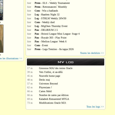
hier
Prem
- ELS - Weekly Tournament
hier
Prem
- Retromancers´ Monthly
hier
Com
- Win a badlands
hier
Leg
- Haarlem Night 32
hier
Leg
- STHLM Weekly 26W30
m
hier
Com
- Weekly duel
hier
Leg
- MtgOnes Thursday Event
hier
Pau
- DELIRIUM 2.5
hier
Pau
- Bristol League Mini League: Stage 4
hier
Pau
- Royale 303 - Play Point
hier
Pau
- Merlion League: Week 6
hier
Com
- Event
hier
Prem
- Lega Trentino - 8a tappa 2026
Toutes les decklists >>
s
es les illustrations >>
MV log
17 m
Grooosse MAJ des textes Oracle
39 m
Vers l'infini, et au-délà
45 m
Nouvelle home page
48 m
Decks maj
57 m
Universes Beyond
62 m
Phyrexians !
66 m
Cartes Meld
66 m
Nombre de cartes par édition
69 m
Kaladesh Remastered MTGA
73 m
Modifications Oracle M21
Tous les logs >>