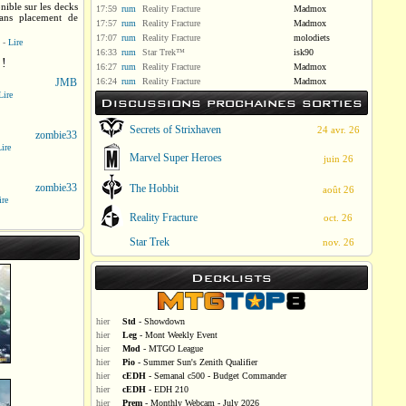
nible sur les decks
17:59
rum
Reality Fracture
Madmox
sans placement de
17:57
rum
Reality Fracture
Madmox
17:07
rum
Reality Fracture
molodiets
-
Lire
16:33
rum
Star Trek™
isk90
 !
16:27
rum
Reality Fracture
Madmox
JMB
16:24
rum
Reality Fracture
Madmox
Lire
Discussions prochaines sorties
Secrets of Strixhaven
24 avr. 26
zombie33
ire
Marvel Super Heroes
juin 26
zombie33
The Hobbit
août 26
ire
Reality Fracture
oct. 26
Star Trek
nov. 26
Decklists
hier
Std
- Showdown
hier
Leg
- Mont Weekly Event
hier
Mod
- MTGO League
hier
Pio
- Summer Sun's Zenith Qualifier
hier
cEDH
- Semanal c500 - Budget Commander
hier
cEDH
- EDH 210
hier
Prem
- Monthly Webcam - July 2026