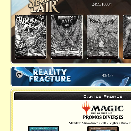
2499/10004
43/457
Cartes Promos
Standard Showdown / 2HG Nights / Book In