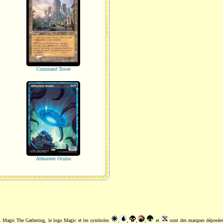
Command Tower
Abhorrent Oculus
. Magic The Gathering, le logo Magic et les symboles
,
,
,
,
et
sont des marques déposée