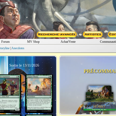
Forum
MV Shop
Achat/Vente
Communaut
toryline
|
Anecdotes
Sortie le 13/11/2026
PRÉCOMMA