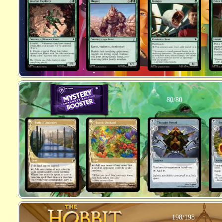
80/80
198/198