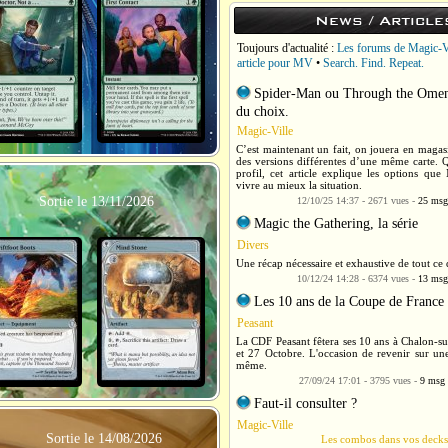
News / Article
Toujours d'actualité :
Les forums de Magic-V
article pour MV
•
Search. Find. Repeat.
Spider-Man ou Through the Omenp
du choix.
Magic-Ville
C’est maintenant un fait, on jouera en magas
des versions différentes d’une même carte. Q
profil, cet article explique les options q
vivre au mieux la situation.
Sortie le 13/11/2026
12/10/25 14:37 - 2671 vues -
25 msg
Magic the Gathering, la série
Divers
Une récap nécessaire et exhaustive de tout ce q
10/12/24 14:28 - 6374 vues -
13 msg
Les 10 ans de la Coupe de France
Peasant
La CDF Peasant fêtera ses 10 ans à Chalon-su
et 27 Octobre. L'occasion de revenir sur une
même.
27/09/24 17:01 - 3795 vues -
9 msg
Faut-il consulter ?
Magic-Ville
Sortie le 14/08/2026
Les combos dans vos deck