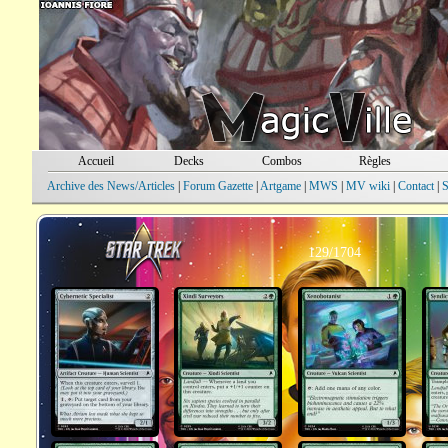
Accueil
Decks
Combos
Règles
Archive des News/Articles
|
Forum Gazette
|
Artgame
|
MWS
|
MV wiki
|
Contact
|
S
129/1704