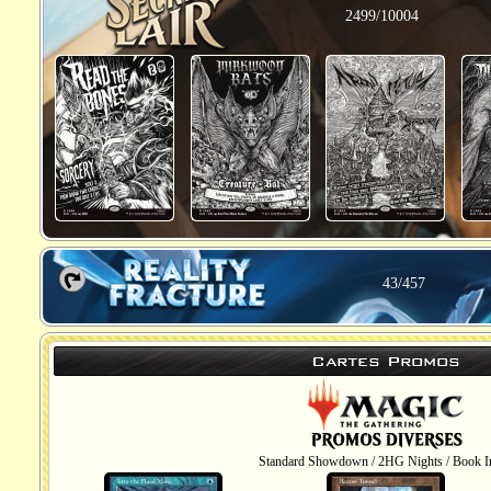
2499/10004
43/457
Cartes Promos
Standard Showdown / 2HG Nights / Book In