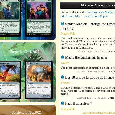
News / Article
Toujours d'actualité :
Les forums de Magic-V
article pour MV
•
Search. Find. Repeat.
Spider-Man ou Through the Omenp
du choix.
Magic-Ville
C’est maintenant un fait, on jouera en magas
des versions différentes d’une même carte. Q
profil, cet article explique les options q
vivre au mieux la situation.
Sortie le 13/11/2026
12/10/25 14:37 - 2674 vues -
25 msg
Magic the Gathering, la série
Divers
Une récap nécessaire et exhaustive de tout ce q
10/12/24 14:28 - 6375 vues -
13 msg
Les 10 ans de la Coupe de France
Peasant
La CDF Peasant fêtera ses 10 ans à Chalon-su
et 27 Octobre. L'occasion de revenir sur une
même.
27/09/24 17:01 - 3798 vues -
9 msg
Faut-il consulter ?
Magic-Ville
Sortie le 14/08/2026
Les combos dans vos deck