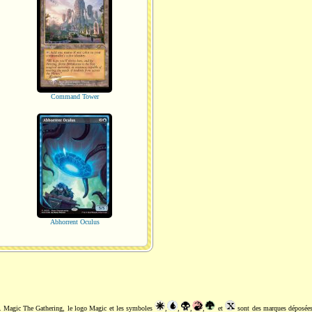
Command Tower
Abhorrent Oculus
. Magic The Gathering, le logo Magic et les symboles
,
,
,
,
et
sont des marques déposée