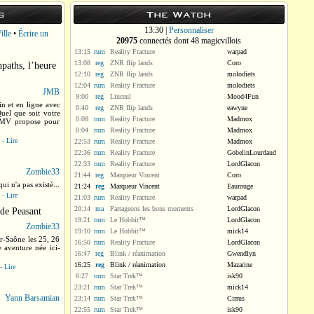
s
The Watch
13:30 |
Personnaliser
ille
•
Écrire un
20975
connectés dont 48 magicvillois
13:15
rum
Reality Fracture
warpad
13:08
reg
ZNR flip lands
Coro
aths, l’heure
12:10
reg
ZNR flip lands
molodiets
12:04
rum
Reality Fracture
molodiets
JMB
9:00
reg
Linceul
Mood4Fun
in et en ligne avec
0:40
reg
ZNR flip lands
eawyne
uel que soit votre
0:08
rum
Reality Fracture
Madmox
ue MV propose pour
0:04
rum
Reality Fracture
Madmox
-
Lire
22:53
rum
Reality Fracture
Madmox
22:36
rum
Reality Fracture
GobelinLourdaud
22:33
rum
Reality Fracture
LordGlacon
Zombie33
21:44
reg
Marqueur Vincent
Coro
ui n'a pas existé...
21:24
reg
Marqueur Vincent
Eaurouge
-
Lire
21:03
rum
Reality Fracture
warpad
20:14
ma
Partageons les bons moments
LordGlacon
 de Peasant
19:21
rum
Le Hobbit™
LordGlacon
Zombie33
19:10
rum
Le Hobbit™
mick14
r-Saône les 25, 26
16:50
rum
Reality Fracture
LordGlacon
 aventure née ici-
16:47
reg
Blink / réanimation
Gwendlyn
16:25
reg
Blink / réanimation
Mazarine
-
Lire
6:27
rum
Star Trek™
isk90
23:21
rum
Star Trek™
mick14
Yann Barsamian
23:14
rum
Star Trek™
Cirrus
s
22:55
rum
Star Trek™
isk90