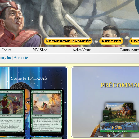
Forum
MV Shop
Achat/Vente
Communaut
toryline
|
Anecdotes
Sortie le 13/11/2026
PRÉCOMMA