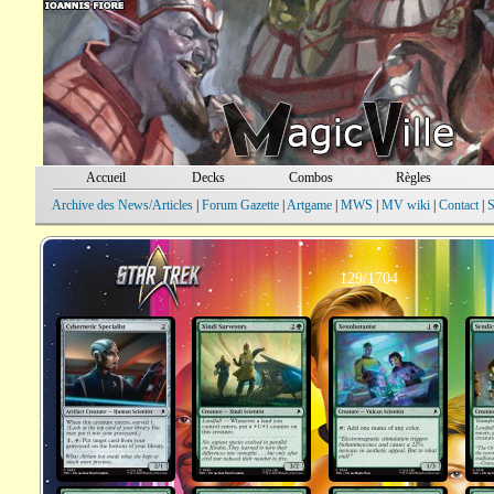
Accueil
Decks
Combos
Règles
Archive des News/Articles
|
Forum Gazette
|
Artgame
|
MWS
|
MV wiki
|
Contact
|
S
129/1704