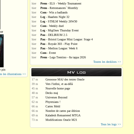
hier
Prem
- ELS - Weekly Tournament
hier
Prem
- Retromancers´ Monthly
hier
Com
- Win a badlands
hier
Leg
- Haarlem Night 32
hier
Leg
- STHLM Weekly 26W30
hier
Com
- Weekly duel
hier
Leg
- MtgOnes Thursday Event
mar
hier
Pau
- DELIRIUM 2.5
hier
Pau
- Bristol League Mini League: Stage 4
hier
Pau
- Royale 303 - Play Point
hier
Pau
- Merlion League: Week 6
hier
Com
- Event
hier
Prem
- Lega Trentino - 8a tappa 2026
Toutes les decklists >>
e pin
MV log
es les illustrations >>
17 m
Grooosse MAJ des textes Oracle
39 m
Vers l'infini, et au-délà
45 m
Nouvelle home page
48 m
Decks maj
57 m
Universes Beyond
62 m
Phyrexians !
66 m
Cartes Meld
66 m
Nombre de cartes par édition
69 m
Kaladesh Remastered MTGA
73 m
Modifications Oracle M21
Tous les logs >>