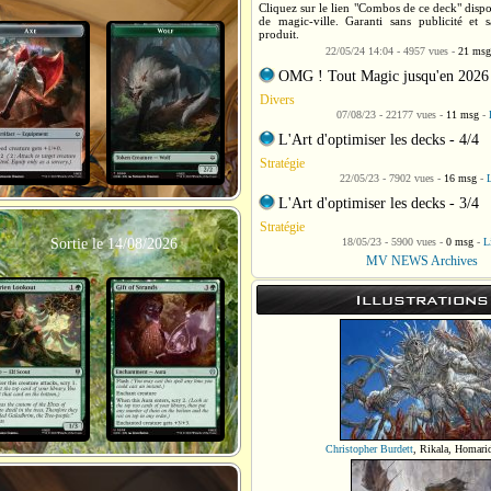
Cliquez sur le lien "Combos de ce deck" dispo
de magic-ville. Garanti sans publicité et 
produit.
22/05/24 14:04 - 4957 vues -
21 msg
OMG ! Tout Magic jusqu'en 2026
Divers
07/08/23 - 22177 vues -
11 msg
-
L'Art d'optimiser les decks - 4/4
Stratégie
22/05/23 - 7902 vues -
16 msg
-
L
L'Art d'optimiser les decks - 3/4
Stratégie
Sortie le 14/08/2026
18/05/23 - 5900 vues -
0 msg
-
L
MV NEWS Archives
Illustrations
Christopher Burdett
,
Rikala, Homari