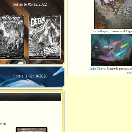
Sortie le 05/12/2022
Eric Velhagen
,
Roi-sorcier d'Ang
Javier Charro
,
Frappe de pommes d
Tout
Sortie le 02/10/2026
sert