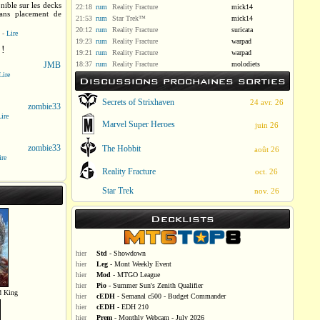
nible sur les decks
22:18
rum
Reality Fracture
mick14
sans placement de
21:53
rum
Star Trek™
mick14
20:12
rum
Reality Fracture
suricata
-
Lire
19:23
rum
Reality Fracture
warpad
 !
19:21
rum
Reality Fracture
warpad
JMB
18:37
rum
Reality Fracture
molodiets
Lire
Discussions prochaines sorties
Secrets of Strixhaven
24 avr. 26
zombie33
ire
Marvel Super Heroes
juin 26
zombie33
The Hobbit
août 26
ire
Reality Fracture
oct. 26
Star Trek
nov. 26
Decklists
hier
Std
- Showdown
hier
Leg
- Mont Weekly Event
hier
Mod
- MTGO League
hier
Pio
- Summer Sun's Zenith Qualifier
d King
hier
cEDH
- Semanal c500 - Budget Commander
hier
cEDH
- EDH 210
hier
Prem
- Monthly Webcam - July 2026