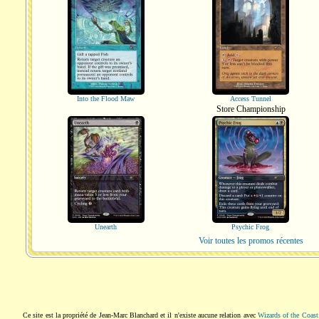
Into the Flood Maw
Access Tunnel
Store Championship
Unearth
Psychic Frog
Voir toutes les promos récentes
Ce site est la propriété de Jean-Marc Blanchard et il n'existe aucune relation avec
Wizards of the Coast