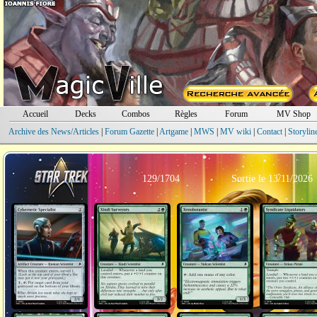
Accueil
Decks
Combos
Règles
Forum
MV Shop
Archive des News/Articles
|
Forum Gazette
|
Artgame
|
MWS
|
MV wiki
|
Contact
|
Storylin
129/1704
Sortie le 13/11/2026