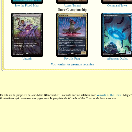
Into the Flood Maw
Access Tunnel
Command Tower
Store Championship
Unearth
Psychic Frog
Abhorrent Oculus
Voir toutes les promos récentes
Ce site est la propriété de Jean-Marc Blanchard et il n'existe aucune relation avec
Wizards of the Coast
. Magic 
illustrations qui parsèment ces pages sont la propriété de Wizards of the Coast et de leurs créateurs.