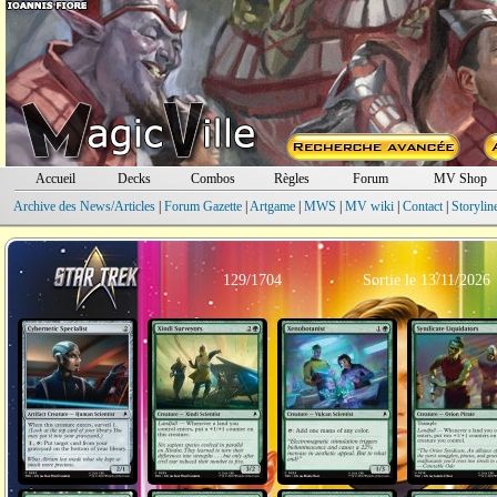
Accueil
Decks
Combos
Règles
Forum
MV Shop
Archive des News/Articles
|
Forum Gazette
|
Artgame
|
MWS
|
MV wiki
|
Contact
|
Storylin
129/1704
Sortie le 13/11/2026