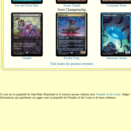
Into the Flood Maw
Access Tunnel
Command Tower
Store Championship
Unearth
Psychic Frog
Abhorrent Oculus
Voir toutes les promos récentes
Ce site est la propriété de Jean-Marc Blanchard et il n'existe aucune relation avec
Wizards of the Coast
. Magic 
illustrations qui parsèment ces pages sont la propriété de Wizards of the Coast et de leurs créateurs.